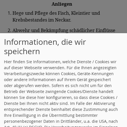
Anliegen
Hege und Pflege des Fisch, Kleintier und
Krebsbestandes im Neckar.
Abwehr und Bekämpfung schädlicher Einflüsse
und Einwirkungen auf den Artenbestand und die
Informationen, die wir
Gewässer.
speichern
Unterstützung von Maßnahmen zur Erhaltung des
Landschaftsbildes und natürlicher Wasserläufe.
Hier finden Sie Informationen, welche Dienste / Cookies wir
auf dieser Webseite verwenden. Für die Ihnen angezeigten
Die SPD setzt sich für die Gesunderhaltung der
Verarbeitungszwecke können Cookies, Geräte-Kennungen
Gewässer und damit für den Naturschutz und
oder andere Informationen auf Ihrem Gerät gespeichert
Artenerhalt ein.
oder abgerufen werden. Sofern es sich nicht um für den
Betrieb der Webseite zwingende Cookies/Dienste handelt
können Sie diese hier konfigurieren, so dass diese Cookies /
Lesen Sie dazu auch die Kommentare von Georg Sinz
Dienste bei Ihnen nicht aktiv sind. Im Falle der Aktivierung
und Klaus Schätzle unter "Aktionen und Beiträge",
entsprechender Dienste beinhaltet diese Zustimmung auch
Naturschutz und Artenvielfalt!
Ihre Einwilligung in die Übermittlung bestimmter
personenbezogener Daten in Drittländer, u.a. die USA, nach