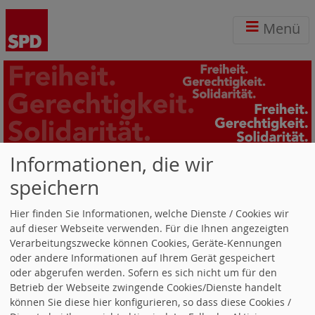
Menü
Informationen, die wir
Repräsentative Demokratie
speichern
Repräsentative Demokratie
lebt von der
Hier finden Sie Informationen, welche Dienste / Cookies wir
Repräsentation
aller
gesellschaftlicher Gruppen:
auf dieser Webseite verwenden. Für die Ihnen angezeigten
Neubürger, alte Menschen, junge, Sportler,
Verarbeitungszwecke können Cookies, Geräte-Kennungen
Arbeitnehmer, Behinderte, Menschen aller
oder andere Informationen auf Ihrem Gerät gespeichert
Konfessionen, Nichtschwimmer, Taubenzüchter ...
oder abgerufen werden. Sofern es sich nicht um für den
Wie sieht's damit im Gemeinderat aus?
Betrieb der Webseite zwingende Cookies/Dienste handelt
können Sie diese hier konfigurieren, so dass diese Cookies /