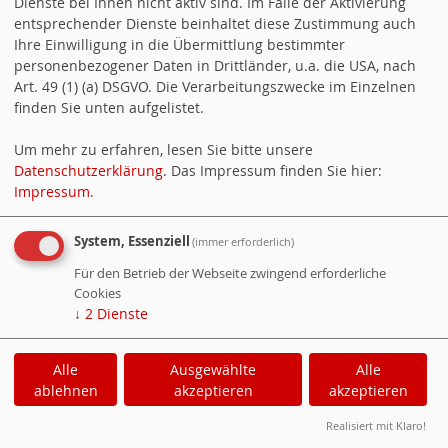
Suchen
Dienste bei Ihnen nicht aktiv sind. Im Falle der Aktivierung
entsprechender Dienste beinhaltet diese Zustimmung auch
Ihre Einwilligung in die Übermittlung bestimmter
personenbezogener Daten in Drittländer, u.a. die USA, nach
SPENDEN
Art. 49 (1) (a) DSGVO. Die Verarbeitungszwecke im Einzelnen
finden Sie unten aufgelistet.
Spende an den Ortsverein Sulz-Dornhan
Um mehr zu erfahren, lesen Sie bitte unsere
Datenschutzerklärung
. Das Impressum finden Sie hier:
Counter
Impressum
.
Besucher:
114596
System, Essenziell
(immer erforderlich)
Heute:
30
Für den Betrieb der Webseite zwingend erforderliche
Online:
1
Cookies
WebsoziCMS
Cookie-Manager
↓
2
Dienste
Datenschutzerklärung
Impressum
Alle
Ausgewählte
Alle
ablehnen
akzeptieren
akzeptieren
Realisiert mit Klaro!