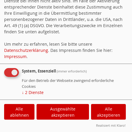
Dienste bei Ihnen nicht aktiv sind. Im Falle der Aktivierung
den städtischen Hallen frei sein.
entsprechender Dienste beinhaltet diese Zustimmung auch
Ihre Einwilligung in die Übermittlung bestimmter
personenbezogener Daten in Drittländer, u.a. die USA, nach
Suchen
Art. 49 (1) (a) DSGVO. Die Verarbeitungszwecke im Einzelnen
finden Sie unten aufgelistet.
SPENDEN
Um mehr zu erfahren, lesen Sie bitte unsere
Datenschutzerklärung
. Das Impressum finden Sie hier:
Impressum
.
Spende an den Ortsverein Sulz-Dornhan
System, Essenziell
(immer erforderlich)
Counter
Für den Betrieb der Webseite zwingend erforderliche
Cookies
Besucher:
114596
↓
2
Dienste
Heute:
97
Online:
1
Alle
Ausgewählte
Alle
WebsoziCMS
Cookie-Manager
ablehnen
akzeptieren
akzeptieren
Datenschutzerklärung
Impressum
Realisiert mit Klaro!