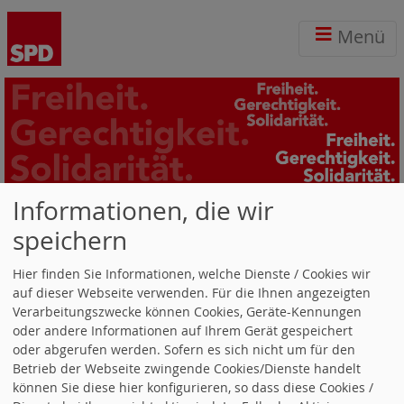
Menü
Informationen, die wir
Kultur/ Vereine
speichern
In einer lebenswerten Kommune darf die
Kultur
,
Hier finden Sie Informationen, welche Dienste / Cookies wir
dürfen Kirchen, Schulen und Vereine keine Nebensache
auf dieser Webseite verwenden. Für die Ihnen angezeigten
sein.
Vereine
sind Schule fürs Leben! Wir müssen sie
Verarbeitungszwecke können Cookies, Geräte-Kennungen
fördern, wo es nur geht. Also:
oder andere Informationen auf Ihrem Gerät gespeichert
eine mobile Bühne, die jeder Verein einmal im
oder abgerufen werden. Sofern es sich nicht um für den
Jahr kostenlos nutzt
Betrieb der Webseite zwingende Cookies/Dienste handelt
können Sie diese hier konfigurieren, so dass diese Cookies /
Einmal im Jahr muss auch eine Veranstaltung in