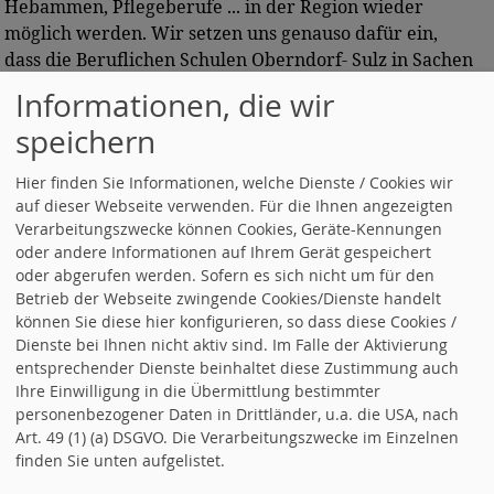
Hebammen, Pflegeberufe ... in der Region wieder
möglich werden. Wir setzen uns genauso dafür ein,
dass die Beruflichen Schulen Oberndorf- Sulz in Sachen
Lernfabrik 4.0 jede sinnvolle Förderung erhalten.
Informationen, die wir
Bildung ist uns auch sonst ein zentrales Anliegen: ohne
speichern
Bildung keine Einsicht in die überlebenswichtigen
ökologischen Zusammenhänge, ohne Einsicht keine
Hier finden Sie Informationen, welche Dienste / Cookies wir
Verhaltensänderung, ohne Verhaltensänderung keine
auf dieser Webseite verwenden. Für die Ihnen angezeigten
erfolgreiche kommunale Öko- Politik.
Verarbeitungszwecke können Cookies, Geräte-Kennungen
oder andere Informationen auf Ihrem Gerät gespeichert
-
Industriestandort
:
oder abgerufen werden. Sofern es sich nicht um für den
Der In-Park kann nur der Anfang sein. Arbeitsplätze,
Betrieb der Webseite zwingende Cookies/Dienste handelt
können Sie diese hier konfigurieren, so dass diese Cookies /
Arbeitsplätze, Arbeitsplätze, damit unsere jungen
Dienste bei Ihnen nicht aktiv sind. Im Falle der Aktivierung
Leute nicht abwandern
müssen
. Förderung eines
entsprechender Dienste beinhaltet diese Zustimmung auch
Gründerzentrums
ist folgerichtig der nächste Schritt.
Ihre Einwilligung in die Übermittlung bestimmter
personenbezogener Daten in Drittländer, u.a. die USA, nach
Suchen
Art. 49 (1) (a) DSGVO. Die Verarbeitungszwecke im Einzelnen
finden Sie unten aufgelistet.