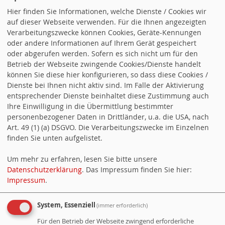
Gemeinsamkeiten aufbauen. Wir wollen unser
Hier finden Sie Informationen, welche Dienste / Cookies wir
auf dieser Webseite verwenden. Für die Ihnen angezeigten
gemeinsames Ziel auf Augenhöhe verfolgen und
Verarbeitungszwecke können Cookies, Geräte-Kennungen
schwerpunktmäßig Veranstaltungs- und Projektformen
oder andere Informationen auf Ihrem Gerät gespeichert
finden, an denen wir gleichberechtigt teilhaben können.
oder abgerufen werden. Sofern es sich nicht um für den
Das bedeutet nicht, dass uns nicht allen klar wäre, dass
Betrieb der Webseite zwingende Cookies/Dienste handelt
gewisse Integrationsleistungen, wie das Erlernen der
können Sie diese hier konfigurieren, so dass diese Cookies /
deutschen Sprache, notwendige Voraussetzung sind,
Dienste bei Ihnen nicht aktiv sind. Im Falle der Aktivierung
um in einen dauerhaften Dialog zu treten."
entsprechender Dienste beinhaltet diese Zustimmung auch
Ihre Einwilligung in die Übermittlung bestimmter
personenbezogener Daten in Drittländer, u.a. die USA, nach
Suchen
Art. 49 (1) (a) DSGVO. Die Verarbeitungszwecke im Einzelnen
finden Sie unten aufgelistet.
Um mehr zu erfahren, lesen Sie bitte unsere
SPENDEN
Datenschutzerklärung
. Das Impressum finden Sie hier:
Impressum
.
Spende an den Ortsverein Sulz-Dornhan
System, Essenziell
(immer erforderlich)
Counter
Für den Betrieb der Webseite zwingend erforderliche